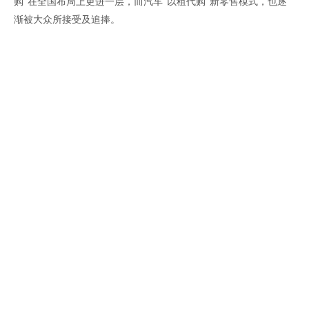
购”在全国布局上更进一层，而汽车“以租代购”新零售模式，也逐
渐被大众所接受及追捧。