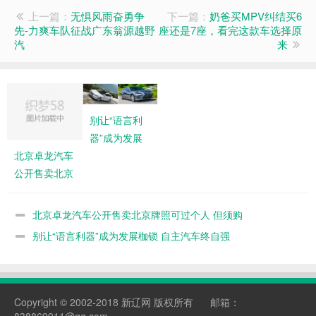
上一篇：
无惧风雨奋勇争
下一篇：
奶爸买MPV纠结买6
先-力爽车队征战广东翁源越野
座还是7座，看完这款车选择原
汽
来
别让“语言利
器”成为发展
枷锁 自主汽
北京卓龙汽车
车终自强
公开售卖北京
牌照可过个人
但须购
北京卓龙汽车公开售卖北京牌照可过个人 但须购
别让“语言利器”成为发展枷锁 自主汽车终自强
Copyright © 2002-2018
新辽网
版权所有 邮箱：