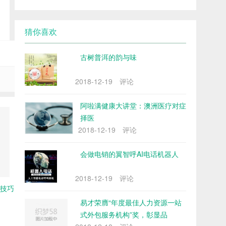
猜你喜欢
古树普洱的韵与味
下一篇：没有了
2018-12-19
评论
阿啦满健康大讲堂：澳洲医疗对症
择医
2018-12-19
评论
会做电销的翼智呼AI电话机器人
2018-12-19
评论
资技巧
脱下军装的国峰为了不迷失生活，努力寻找新
方向
易才荣膺“年度最佳人力资源一站
式外包服务机构”奖，彰显品