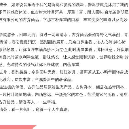
长。如果说音乐给予我的是听觉和灵魂的洗涤，普洱茶就是沐浴了我的
不同的感官体验，似古树大叶普洱茶，厚重丰富，耐人回味;台地茶则明显
技有限公司的古乔仙品，它那古朴厚重的口感、丰富变换的味道以及高妙
。
韵悠长，回味无穷。待过一两遍清水，古乔仙品会如青野之气暴烈，青
青苦，容它慢慢消沉，逐渐甜韵展开，只余口鼻生香，沁人心脾;待心绪
茶韵彰显，让你直呼丰满高妙不为过也;此时满屋飘香，满杯惬意，好似烟
惊喜此时茶水利津生液，甜味悠长，让人感觉顺和沉静，世界唯我之喻;片
感、充沛持久的茶气让你不枉此饮，内蕴厚重。
兮，香韵袅袅，令你回味无穷。短短岁月，普洱茶从丑小鸭华丽转身成
化跌宕，层次丰富，当属普洱中的奢侈品。
道德的伴侣。古乔仙品属原始生态产品，古树乔木，幽居在热带雨林，
一片树叶能量饱满，内涵悠远。平淡是它的本色，苦涩是它的历程，清甜
古乔仙品，清香养人，一生幸福。
茶，看一片落叶，窥得一个人生真谛。