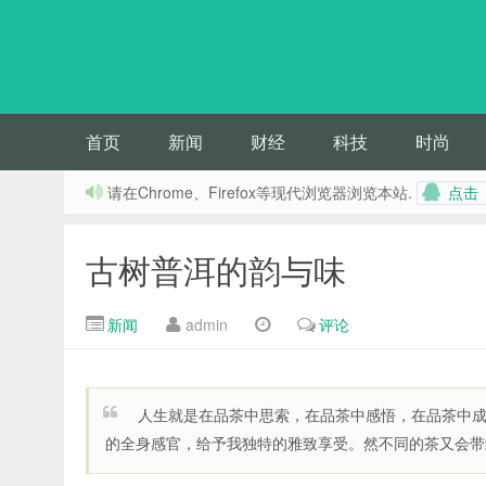
首页
新闻
财经
科技
时尚
请在Chrome、Firefox等现代浏览器浏览本站.
点
古树普洱的韵与味
新闻
admin
评论
人生就是在品茶中思索，在品茶中感悟，在品茶中
的全身感官，给予我独特的雅致享受。然不同的茶又会带