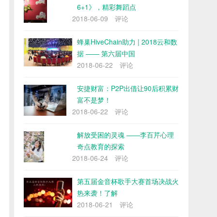
6+1》，精彩舞蹈点
2018-06-09
评论
蜂巢HiveChain助力 | 2018云和数
据 —— 第六届中国
2018-06-22
评论
安捷财富：P2P出借让90后积累财
富不是梦！
2018-06-22
评论
解放受困的灵魂 ——李百芹心理
奇点教育的探索
2018-06-24
评论
第五届金音杯歌手大赛首场决战火
热来袭！了解
2018-06-21
评论