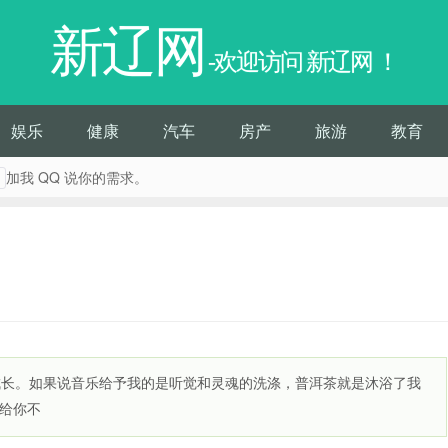
新辽网
-欢迎访问 新辽网 ！
娱乐
健康
汽车
房产
旅游
教育
加我 QQ 说你的需求。
击
成长。如果说音乐给予我的是听觉和灵魂的洗涤，普洱茶就是沐浴了我
给你不