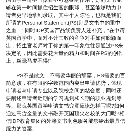
国留学申请中占据着不可忽视的作用，好的文书能
够在第一时间抓住招生官的眼球，甚至能够助力申
请者更早地拿到录取。其中个人陈述，也就是我们
所谓的Personal Statement(PS)则是文书中的重中
之重，” 同时IDP英国产品线负责人还补充，“在申请
英国留学中，面对不计其数的竞争对手如何脱颖而
出，招生官老师对于你的第一印象往往是通过PS来
决定的，因此需要花大量的精力和时间在PS的创作
上，丝毫马虎不得!”
PS不是散文，不需要华丽的辞藻，PS需要的言
简意赅，在有限的字数范围内突出申请优势，体现
申请者与申请专业以及院校之间的粘合度，同时还
要阐述申请者近期的学习规划和长期的职业规划等
等。那么英国留学申请文书究竟应该怎样写呢?如何
通过高含金量的文书敲开英国顶尖名校的大门呢?相
信IDP教育集团的外籍文书润色服务能够给出最具信
服力的答案。