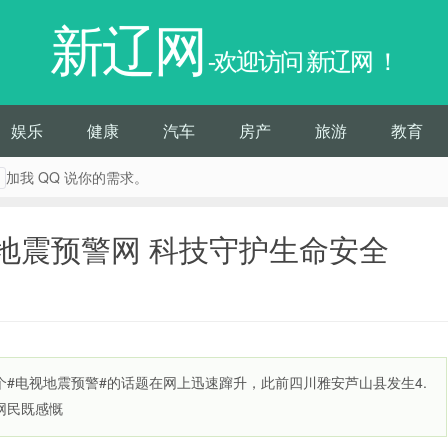
新辽网
-欢迎访问 新辽网 ！
娱乐
健康
汽车
房产
旅游
教育
加我 QQ 说你的需求。
击
地震预警网 科技守护生命安全
一个#电视地震预警#的话题在网上迅速蹿升，此前四川雅安芦山县发生4.
网民既感慨