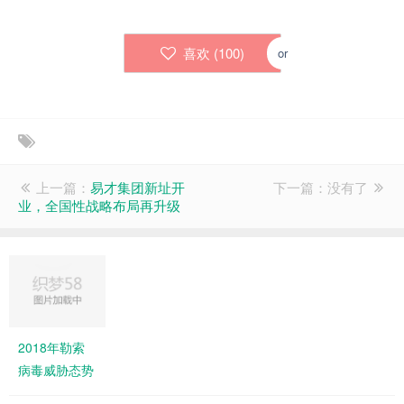
喜欢 (
100
)
or
上一篇：
易才集团新址开
下一篇：没有了
业，全国性战略布局再升级
2018年勒索
病毒威胁态势
全报告