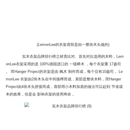
(LemonLee的衣架肩部是由一整块木头做的)
实木衣架品牌排行榜之材质比对。首先对比选用的木料，Lem
onLee衣架采用的是 100%德国进口的 一级榉木 ，每个衣架重 17盎司
。 而Hanger Project的衣架是由 枫木 制作而成，每个仅有10盎司 。Le
monLee 衣架由2块木头在中间接榫而成，肩部是整块木料，而Hanger
Project由4块木头拼接而成，肩部用小木料加肩的做法可以起到 节省成
本的效果，但是会 影响衣架的使用寿命 。