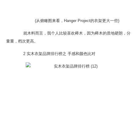
(从俯瞰图来看，Hanger Project的衣架更大一些)
就木料而言，我个人比较喜欢榉木，因为榉木的质地硬朗，分
量重，档次更高。
2 实木衣架品牌排行榜之 手感和颜色比对