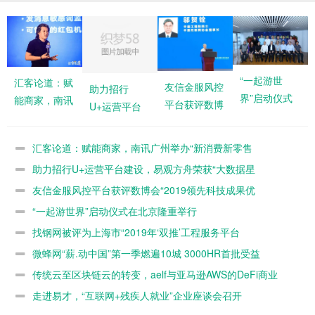
“一起游世
汇客论道：赋
友信金服风控
助力招行
界”启动仪式
能商家，南讯
平台获评数博
U+运营平台
在北京隆重举
广州举办“新
会“2019领先
建设，易观方
行
消费新零售
科技成果优
舟荣获“大数
汇客论道：赋能商家，南讯广州举办“新消费新零售
据星
助力招行U+运营平台建设，易观方舟荣获“大数据星
友信金服风控平台获评数博会“2019领先科技成果优
“一起游世界”启动仪式在北京隆重举行
找钢网被评为上海市“2019年‘双推’工程服务平台
微蜂网“薪.动中国”第一季燃遍10城 3000HR首批受益
传统云至区块链云的转变，aelf与亚马逊AWS的DeFi商业
走进易才，“互联网+残疾人就业”企业座谈会召开